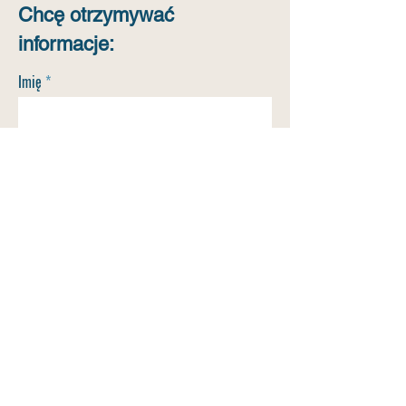
Chcę otrzymywać
informacje:
Imię
Nazwisko
E-mail
Numer telefonu
WYŚLIJ