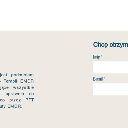
Chcę otrzym
Imię
jest podmiotem
E-mail
o Terapii EMDR
ające wszystkie
y uprawnia do
nego przez PTT
euty EMDR.