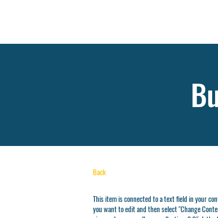
Szkoła
Psychoterapii
EMDR
Bu
Back
This item is connected to a text field in your co
you want to edit and then select "Change Conten