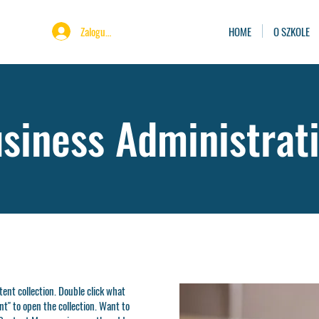
Zaloguj się
HOME
O SZKOLE
siness Administrat
ntent collection. Double click what
t" to open the collection. Want to